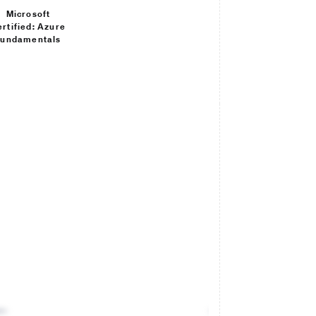
Microsoft
ertified: Azure
Fundamentals