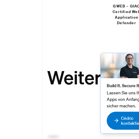
GWEB – GIA
Certified We
Application
Defender
Weitere L
Build It. Secure It
Lassen Sie uns I
Apps von Anfan
sicher machen.
Cédric
kontakti