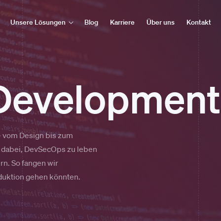
Unsere Lösungen
Blog
Karriere
Über uns
Kontakt
Development
– vom Design bis zum
 dabei, DevSecOps zu leben
rn. So fangen wir
oduktion gehen könnten.