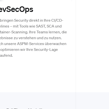
evSecOps
Training 
bringen Security direkt in Ihre CI/CD-
Wir schulen Entwickl
lines – mit Tools wie SAST, SCA und
Threat Modeling und
ainer-Scanning. Ihre Teams lernen, die
bauen dann mit prak
ebnisse zu verstehen und zu nutzen.
Security Champions n
ch unsere ASPM-Services überwachen
Expertise auf.
optimieren wir Ihre Security-Lage
laufend.