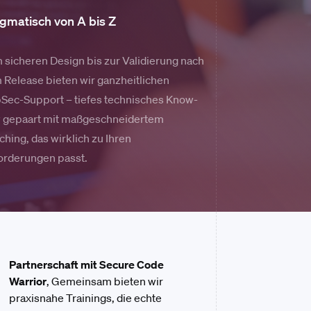
gmatisch von A bis Z
 sicheren Design bis zur Validierung nach
 Release bieten wir ganzheitlichen
Sec-Support – tiefes technisches Know-
 gepaart mit maßgeschneidertem
hing, das wirklich zu Ihren
orderungen passt.
Partnerschaft mit
Secure Code
Warrior
, Gemeinsam bieten wir
praxisnahe Trainings, die echte