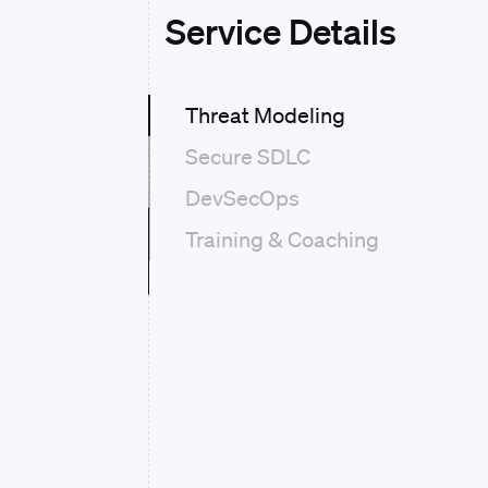
Service Details
Threat Modeling
Secure SDLC
DevSecOps
Training & Coaching