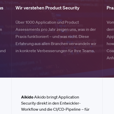
us
Wir verstehen Product Security
Pra
Über 1000 Application und Product
Vom
im
Assessments pro Jahr zeigen uns, was in der
dem
Praxis funktioniert – und was nicht. Diese
App
Erfahrung aus allen Branchen verwandeln wir
how
 und
in konkrete Verbesserungen für Ihre Teams.
Coac
Anf
Aikido
Aikido bringt Application
Security direkt in den Entwickler-
Workflow und die CI/CD-Pipeline – für