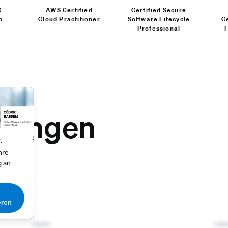
C
AWS Certified
Certified Secure
b
Cloud Practitioner
Software Lifecycle
C
Professional​
ösungen
Close
.
hre
g an
eren