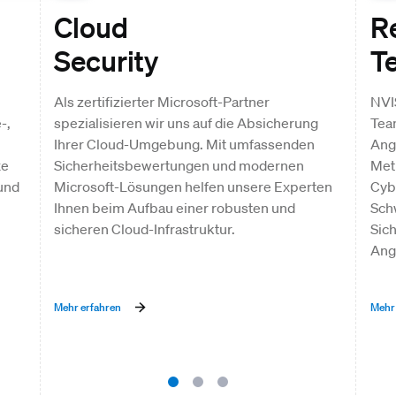
Cloud
R
Security
T
Als zertifizierter Microsoft-Partner
NVIS
-,
spezialisieren wir uns auf die Absicherung
Team
Ihrer Cloud-Umgebung. Mit umfassenden
Ang
xe
Sicherheitsbewertungen und modernen
Met
und
Microsoft-Lösungen helfen unsere Experten
Cyb
Ihnen beim Aufbau einer robusten und
Schw
sicheren Cloud-Infrastruktur.
Sich
Angr
Mehr erfahren
Mehr 