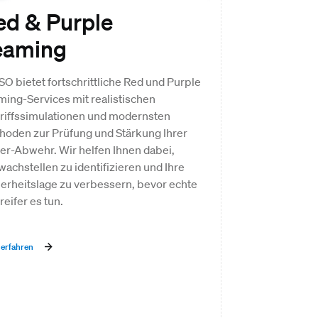
ed & Purple
Governanc
eaming
Complian
O bietet fortschrittliche Red und Purple
Unsere GRC-Services 
ing-Services mit realistischen
Governance-Framew
riffssimulationen und modernsten
Risikostrategien, die 
hoden zur Prüfung und Stärkung Ihrer
funktionieren. Durch
er-Abwehr. Wir helfen Ihnen dabei,
tiefem technischen W
achstellen zu identifizieren und Ihre
Erfahrung in Organis
erheitslage zu verbessern, bevor echte
helfen wir Ihnen dabe
eifer es tun.
zufriedenzustellen un
und Wachstum zu erm
erfahren
Learn more