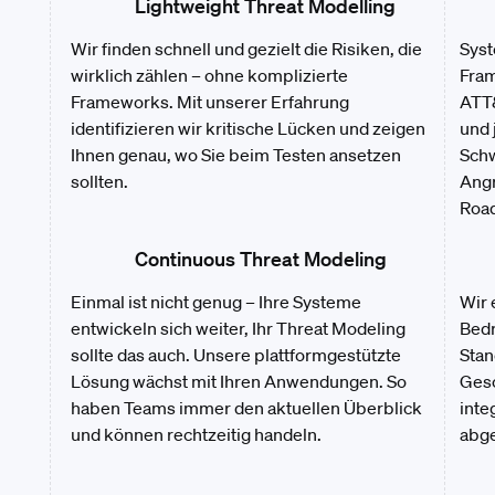
Lightweight Threat Modelling
Wir finden schnell und gezielt die Risiken, die
Syst
wirklich zählen – ohne komplizierte
Fra
Frameworks. Mit unserer Erfahrung
ATT
identifizieren wir kritische Lücken und zeigen
und 
Ihnen genau, wo Sie beim Testen ansetzen
Schw
sollten.
Angr
Road
Continuous Threat Modeling
Einmal ist nicht genug – Ihre Systeme
Wir 
entwickeln sich weiter, Ihr Threat Modeling
Bedr
sollte das auch. Unsere plattformgestützte
Stan
Lösung wächst mit Ihren Anwendungen. So
Ges
haben Teams immer den aktuellen Überblick
inte
und können rechtzeitig handeln.
abge